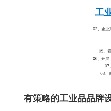
工
02、企
05、
06、开
0
08
有策略的
工业品品牌