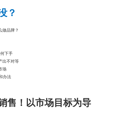
没？
么做品牌？
如何下手
产出不对等
市场
和办法
销售！以市场目标为导