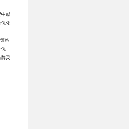
程中感
断优化
播策略
争优
品牌灵