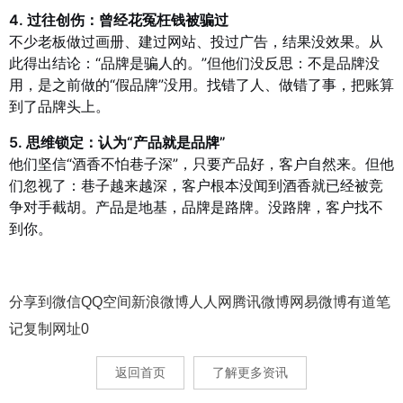
4. 过往创伤：曾经花冤枉钱被骗过
不少老板做过画册、建过网站、投过广告，结果没效果。从
此得出结论：“品牌是骗人的。”但他们没反思：不是品牌没
用，是之前做的“假品牌”没用。找错了人、做错了事，把账算
到了品牌头上。
5. 思维锁定：认为“产品就是品牌”
他们坚信“酒香不怕巷子深”，只要产品好，客户自然来。但他
们忽视了：巷子越来越深，客户根本没闻到酒香就已经被竞
争对手截胡。产品是地基，品牌是路牌。没路牌，客户找不
到你。
分享到
微信
QQ空间
新浪微博
人人网
腾讯微博
网易微博
有道笔
记
复制网址
0
返回首页
了解更多资讯