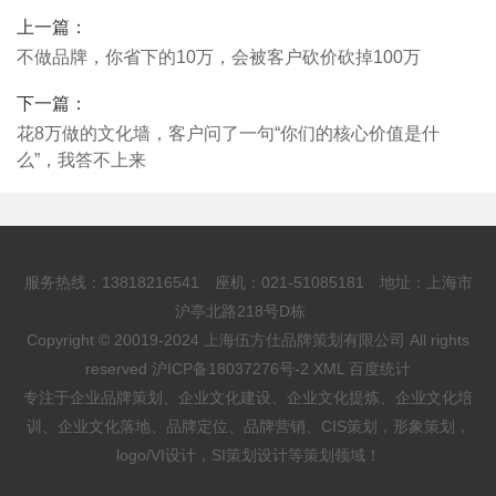
上一篇：
不做品牌，你省下的10万，会被客户砍价砍掉100万
下一篇：
花8万做的文化墙，客户问了一句“你们的核心价值是什
么”，我答不上来
服务热线：13818216541 座机：021-51085181 地址：上海市
沪亭北路218号D栋
Copyright © 20019-2024 上海伍方仕品牌策划有限公司 All rights
reserved
沪ICP备18037276号-2
XML
百度统计
专注于企业品牌策划、企业文化建设、企业文化提炼、企业文化培
训、企业文化落地、品牌定位、品牌营销、CIS策划，形象策划，
logo/VI设计，SI策划设计等策划领域！