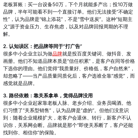
老板算账：买一台设备50万，下个月就能多产出；投10万做
品牌，半年可能看不到一个直接订单。他们无法接受“不确定
性”，认为品牌是“锦上添花”，不是“雪中送炭”。这种“短期主
义”源于资金压力、生存焦虑，以及对品牌回报周期的不理
解。
2. 认知误区：把品牌等同于“打广告”
很多中小企业主以为做
品牌
就是投百度关键词、做抖音、发
画册。他们不知道品牌本质是“信任积累”，是客户在同等价格
下选你的理由。他们觉得“我质量好、价格低，客户自然来”，
却忽略了——当产品质量同质化后，客户选谁全靠“感觉”，而
感觉就是品牌。
3. 路径依赖：靠关系拿单，觉得品牌没用
很多中小企业起家靠老板人脉、老乡介绍、业务员喝酒。他
们习惯了“关系型销售”，认为品牌是“虚的”。但他们没意识
到：随着企业规模扩大，老客户会退休、转行，新客户不认
识你，关系网会断。品牌就是那个“即使关系断了，客户还能
找到你、相信你”的保险。