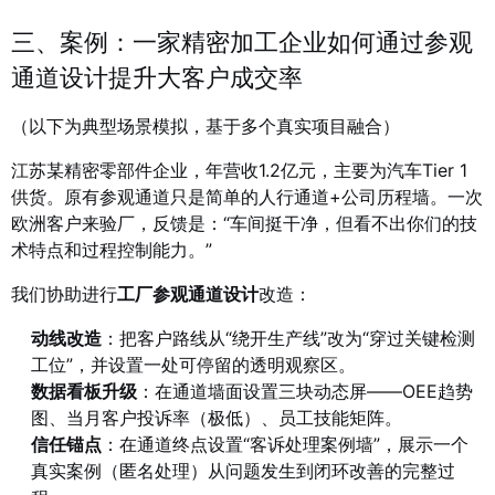
三、案例：一家精密加工企业如何通过参观
通道设计提升大客户成交率
（以下为典型场景模拟，基于多个真实项目融合）
江苏某精密零部件企业，年营收1.2亿元，主要为汽车Tier 1
供货。原有参观通道只是简单的人行通道+公司历程墙。一次
欧洲客户来验厂，反馈是：“车间挺干净，但看不出你们的技
术特点和过程控制能力。”
我们协助进行
工厂参观通道设计
改造：
动线改造
：把客户路线从“绕开生产线”改为“穿过关键检测
工位”，并设置一处可停留的透明观察区。
数据看板升级
：在通道墙面设置三块动态屏——OEE趋势
图、当月客户投诉率（极低）、员工技能矩阵。
信任锚点
：在通道终点设置“客诉处理案例墙”，展示一个
真实案例（匿名处理）从问题发生到闭环改善的完整过