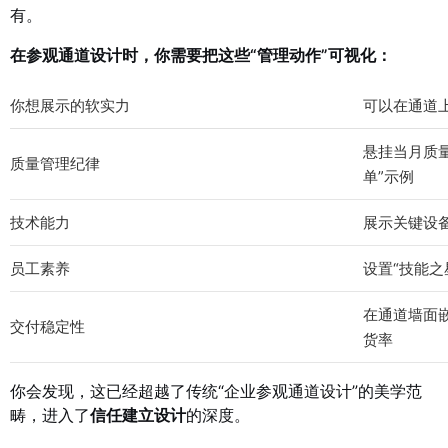
有。
在参观通道设计时，你需要把这些“管理动作”可视化：
你想展示的软实力
可以在通道
悬挂当月质
质量管理纪律
单”示例
技术能力
展示关键设
员工素养
设置“技能
在通道墙面
交付稳定性
货率
你会发现，这已经超越了传统“企业参观通道设计”的美学范
畴，进入了
信任建立设计
的深度。