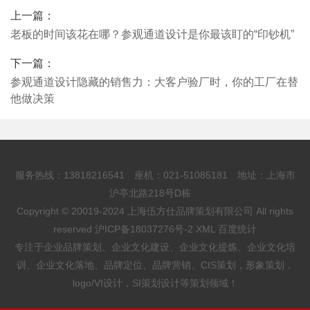
上一篇：
老板的时间该花在哪？参观通道设计是你最该盯的“印钞机”
下一篇：
参观通道设计隐藏的销售力：大客户验厂时，你的工厂在替
他做决策
服务热线：13818216541 座机：021-51085181 地址：上海市
沪亭北路218号D栋
Copyright © 20019-2024 上海伍方仕品牌策划有限公司 All rights
reserved
沪ICP备18037276号-2
XML
百度统计
专注于企业品牌策划、企业文化建设、企业文化提炼、企业文化培
训、企业文化落地、品牌定位、品牌营销、CIS策划，形象策划，
logo/VI设计，SI策划设计等策划领域！