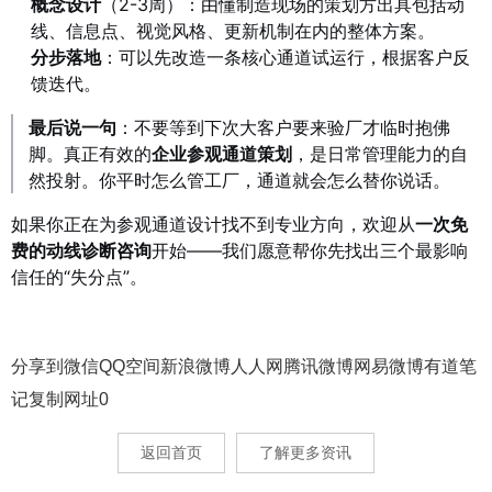
概念设计
（2-3周）：由懂制造现场的策划方出具包括动
线、信息点、视觉风格、更新机制在内的整体方案。
分步落地
：可以先改造一条核心通道试运行，根据客户反
馈迭代。
最后说一句
：不要等到下次大客户要来验厂才临时抱佛
脚。真正有效的
企业参观通道策划
，是日常管理能力的自
然投射。你平时怎么管工厂，通道就会怎么替你说话。
如果你正在为参观通道设计找不到专业方向，欢迎从
一次免
费的动线诊断咨询
开始——我们愿意帮你先找出三个最影响
信任的“失分点”。
分享到
微信
QQ空间
新浪微博
人人网
腾讯微博
网易微博
有道笔
记
复制网址
0
返回首页
了解更多资讯