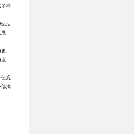
需多样
传达活
点展
与更
与发
价值观
外部沟