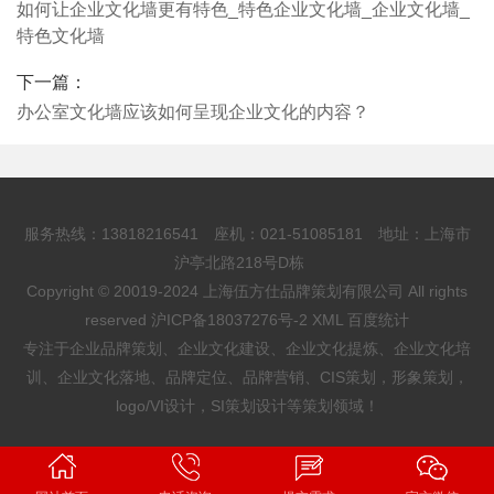
如何让企业文化墙更有特色_特色企业文化墙_企业文化墙_
特色文化墙
下一篇：
办公室文化墙应该如何呈现企业文化的内容？
服务热线：13818216541 座机：021-51085181 地址：上海市
沪亭北路218号D栋
Copyright © 20019-2024 上海伍方仕品牌策划有限公司 All rights
reserved
沪ICP备18037276号-2
XML
百度统计
专注于企业品牌策划、企业文化建设、企业文化提炼、企业文化培
训、企业文化落地、品牌定位、品牌营销、CIS策划，形象策划，
logo/VI设计，SI策划设计等策划领域！